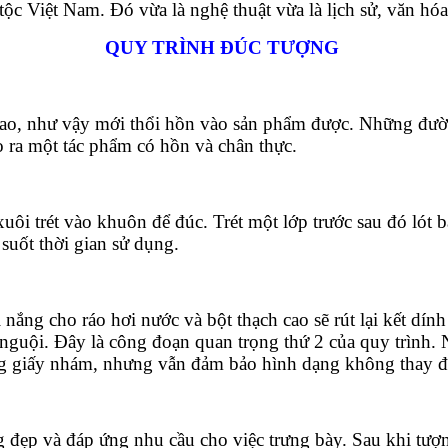
c Việt Nam. Đó vừa là nghệ thuật vừa là lịch sử, văn hóa 
QUY TRÌNH ĐÚC TƯỢNG
 cao, như vậy mới thổi hồn vào sản phẩm được. Những đườ
ạo ra một tác phẩm có hồn và chân thực.
uôi trét vào khuôn để đúc. Trét một lớp trước sau đó lót b
suốt thời gian sử dụng.
 nắng cho ráo hơi nước và bột thạch cao sẽ rút lại kết dí
 nguội. Đây là công đoạn quan trọng thứ 2 của quy trình. N
ng giấy nhám, nhưng vẫn đảm bảo hình dạng không thay đ
g đẹp và đáp ứng nhu cầu cho việc trưng bày. Sau khi tượ