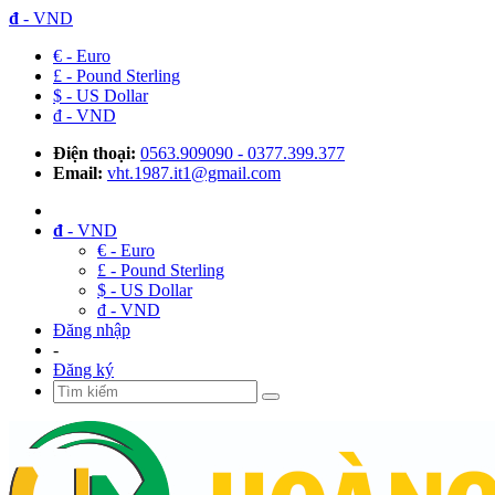
đ
- VND
€ - Euro
£ - Pound Sterling
$ - US Dollar
đ - VND
Điện thoại:
0563.909090 - 0377.399.377
Email:
vht.1987.it1@gmail.com
đ
- VND
€ - Euro
£ - Pound Sterling
$ - US Dollar
đ - VND
Đăng nhập
-
Đăng ký