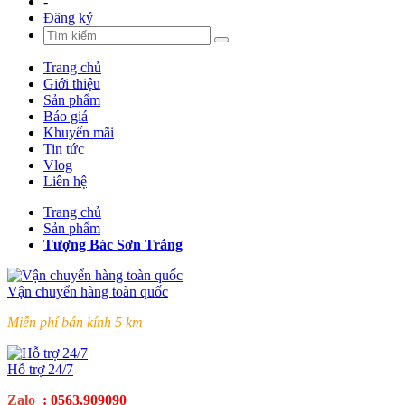
-
Đăng ký
Trang chủ
Giới thiệu
Sản phẩm
Báo giá
Khuyến mãi
Tin tức
Vlog
Liên hệ
Trang chủ
Sản phẩm
Tượng Bác Sơn Trắng
Vận chuyển hàng toàn quốc
Miễn phí bán kính 5 km
Hỗ trợ 24/7
Zalo
:
0563.909090