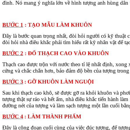
đình. Nó mang ý nghĩa lớn về hình tượng anh hùng dân tộ
BƯỚC 1
:
TẠO MẪU LÀM KHUÔN
Đây là bước quan trọng nhất, đòi hỏi người có kỹ thuật
đòi hỏi nhà điêu khắc phải tìm hiểu rất kỹ nhân vật để t
BƯỚC 2
:
ĐỔ THẠCH CAO VÀO KHUÔN
Thạch cao được trộn với nước theo tỉ lệ nhất định, xong x
cứng và chắc chắn hơn, bảo đảm độ bền của tượng trong 
BƯỚC 3
:
GỠ KHUÔN LÀM NGUỘI
Sau khi thạch cao khô, sẽ được gỡ ra khỏi khuôn và phơi
tượng thật sự ráo và hết ẩm, nhà điêu khắc tiến hành làm
đường nét của tượng và làm sạch tượng một lần cuối bằ
BƯỚC 4
:
LÀM THÀNH PHẨM
Đây là công đoạn cuối cùng của việc đúc tượng, để tượn