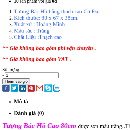
10
sản phẩm với giá
0đ
Tượng Bác Hồ bằng thạch cao Cỡ Đại
Kích thước: 80 x 67 x 38cm.
Xuất xứ : Hoàng Minh
Màu sắc : Trắng
Chất Liệu :Thạch cao
** Giá không bao gồm phí vận chuyển .
** Giá không bao gồm VAT .
Số lượng
-
+
Thêm vào giỏ
Mô tả
Đánh giá (0)
Tượng Bác Hồ Cao 80cm
được sơn màu trắng..Th