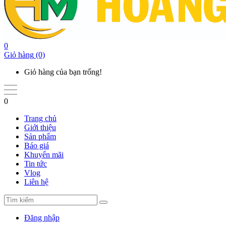
0
Giỏ hàng
(0)
Giỏ hàng của bạn trống!
0
Trang chủ
Giới thiệu
Sản phẩm
Báo giá
Khuyến mãi
Tin tức
Vlog
Liên hệ
Đăng nhập