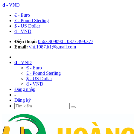
đ
- VND
€ - Euro
£ - Pound Sterling
$ - US Dollar
đ - VND
Điện thoại:
0563.909090 - 0377.399.377
Email:
vht.1987.it1@gmail.com
đ
- VND
€ - Euro
£ - Pound Sterling
$ - US Dollar
đ - VND
Đăng nhập
-
Đăng ký